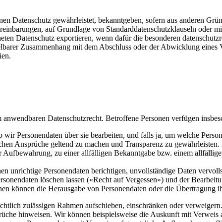
n Datenschutz gewährleistet, bekanntgeben, sofern aus anderen Gründe
ereinbarungen, auf Grundlage von Standard­datenschutzklauseln oder m
en Datenschutz exportieren, wenn dafür die besonderen datenschutz­rec
telbarer Zusammenhang mit dem Abschluss oder der Abwicklung eines V
ien.
 anwendbaren Datenschutzrecht. Betroffene Personen verfügen insbeso
ir Personendaten über sie bearbeiten, und falls ja, um welche Persone
lichen Ansprüche geltend zu machen und Transparenz zu gewährleisten. 
ufbewahrung, zu einer allfälligen Bekanntgabe bzw. einem allfälligen
n unrichtige Personendaten berichtigen, unvollständige Daten vervolls
sonendaten löschen lassen («Recht auf Vergessen») und der Bearbeitu
en können die Herausgabe von Personendaten oder die Übertragung ih
tlich zulässigen Rahmen aufschieben, einschränken oder verweigern. W
rüche hinweisen. Wir können beispielsweise die Auskunft mit Verweis