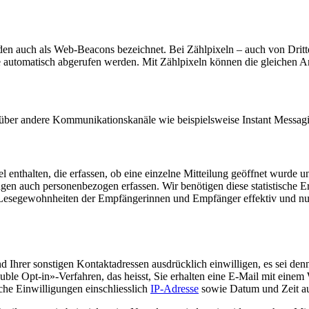
n auch als Web-Beacons bezeichnet. Bei Zählpixeln – auch von Dritten
te automatisch abgerufen werden. Mit Zählpixeln können die gleichen 
 über andere Kommunikationskanäle wie beispielsweise Instant Messa
 enthalten, die erfassen, ob eine einzelne Mitteilung geöffnet wurde
en auch personenbezogen erfassen. Wir benötigen diese statistische 
Lesegewohnheiten der Empfängerinnen und Empfänger effektiv und nutze
Ihrer sonstigen Kontaktadressen ausdrücklich einwilligen, es sei denn
ble Opt-in»-Verfahren, das heisst, Sie erhalten eine E-Mail mit einem
che Einwilligungen einschliesslich
IP-Adresse
sowie Datum und Zeit au