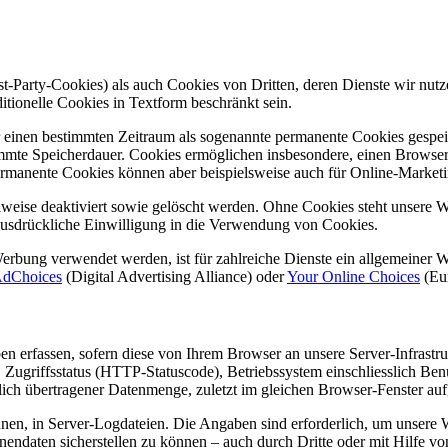
-Party-Cookies) als auch Cookies von Dritten, deren Dienste wir nutz
itionelle Cookies in Textform beschränkt sein.
 einen bestimmten Zeitraum als sogenannte permanente Cookies gespe
mmte Speicherdauer. Cookies ermöglichen insbesondere, einen Browse
Permanente Cookies können aber beispielsweise auch für Online-Market
lweise deaktiviert sowie gelöscht werden. Ohne Cookies steht unsere W
 ausdrückliche Einwilligung in die Verwendung von Cookies.
erbung verwendet werden, ist für zahlreiche Dienste ein allgemeiner 
dChoices
(Digital Advertising Alliance) oder
Your Online Choices
(Eur
n erfassen, sofern diese von Ihrem Browser an unsere Server-Infrastru
, Zugriffsstatus (HTTP-Statuscode), Betriebssystem einschliesslich Be
slich übertragener Datenmenge, zuletzt im gleichen Browser-Fenster auf
en, in Server-Logdateien. Die Angaben sind erforderlich, um unsere We
endaten sicherstellen zu können – auch durch Dritte oder mit Hilfe von