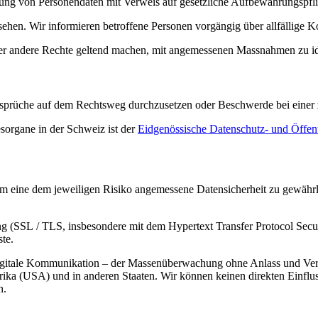
hung von Personendaten mit Verweis auf gesetzliche Aufbewahrungspfli
ehen. Wir informieren betroffene Personen vorgängig über allfällige K
oder andere Rechte geltend machen, mit angemessenen Massnahmen zu ide
Ansprüche auf dem Rechtsweg durchzusetzen oder Beschwerde bei einer
sorgane in der Schweiz ist der
Eidgenössische Datenschutz- und Öffent
m eine dem jeweiligen Risiko angemessene Datensicherheit zu gewährle
elung (SSL / TLS, insbesondere mit dem Hypertext Transfer Protocol S
te.
igitale Kommunikation – der Massenüberwachung ohne Anlass und Verd
rika (USA) und in anderen Staaten. Wir können keinen direkten Einflu
n.